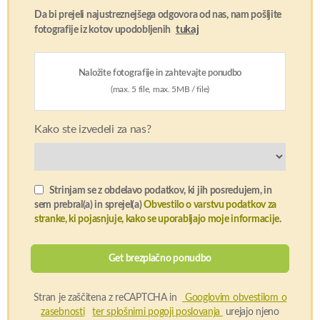
Da bi prejeli najustreznejšega odgovora od nas, nam pošljite
tukaj
fotografije iz kotov upodobljenih
Naložite fotografije in zahtevajte ponudbo
(max. 5 file, max. 5MB / file)
Kako ste izvedeli za nas?
Strinjam se z obdelavo podatkov, ki jih posredujem, in
sem prebral(a) in sprejel(a)
Obvestilo o varstvu podatkov za
stranke, ki pojasnjuje, kako se uporabljajo moje informacije
.
Stran je zaščitena z reCAPTCHA in
Googlovim obvestilom o
zasebnosti
ter splošnimi pogoji poslovanja
urejajo njeno