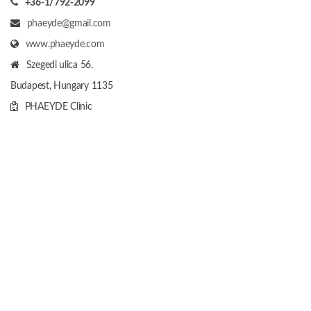
+36-1/792-2099
phaeyde@gmail.com
www.phaeyde.com
Szegedi ulica 56.
Budapest, Hungary
1135
PHAEYDE Clinic