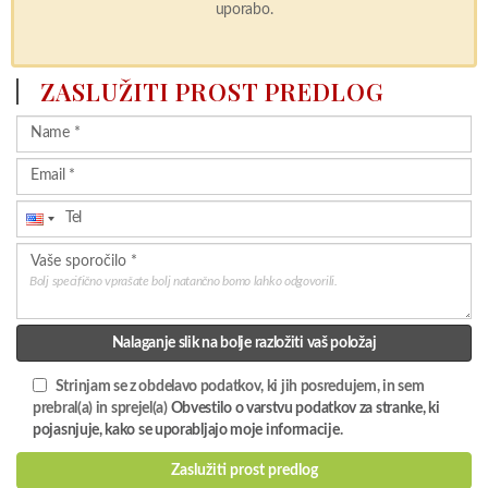
uporabo.
ZASLUŽITI PROST PREDLOG
Bolj specifično vprašate bolj natančno bomo lahko odgovorili.
Nalaganje slik na bolje razložiti vaš položaj
Strinjam se z obdelavo podatkov, ki jih posredujem, in sem
prebral(a) in sprejel(a)
Obvestilo o varstvu podatkov za stranke, ki
pojasnjuje, kako se uporabljajo moje informacije
.
Zaslužiti prost predlog