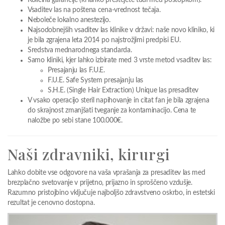
Vsaditev las na poštena cena-vrednost tečaja.
Neboleče lokalno anestezijo.
Najsodobnejših vsaditev las klinike v državi: naše novo kliniko, ki
je bila zgrajena leta 2014 po najstrožjimi predpisi EU.
Sredstva mednarodnega standarda.
Samo kliniki, kjer lahko izbirate med 3 vrste metod vsaditev las:
Presajanju las F.U.E.
F.U.E. Safe System presajanju las
S.H.E. (Single Hair Extraction) Unique las presaditev
V vsako operacijo steril napihovanje in citat fan je bila zgrajena
do skrajnost zmanjšati tveganje za kontaminacijo. Cena te
naložbe po sebi stane 100.000€.
Naši zdravniki, kirurgi
Lahko dobite vse odgovore na vaša vprašanja za presaditev las med
brezplačno svetovanje v prijetno, prijazno in sproščeno vzdušje.
Razumno pristojbino vključuje najboljšo zdravstveno oskrbo, in estetski
rezultat je cenovno dostopna.