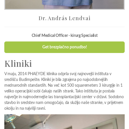
Dr. András Lendvai
Chief Medical Officer - kirurg Specialist
Get brezplačno ponudbo!
Kliniki
V maju, 2014 PHAEYDE klinika odprla svoj najnovejši inštituta v
središču Budimpešte. Kliniki je bila zgrajena po najsodobnejših
mednarodnih standardih. Na več kot 500 squaremeters 3 kirurgije in 1
veliko operacijski sobi čakajo naših strank. Tako inštituta je postala
največje in najmodernejše las transplantacijski center v državi. Sodobno
stavbo in sredstev nam omogočajo, da služijo naše stranke, v prijetnem
okolju in na najvišji ravni.