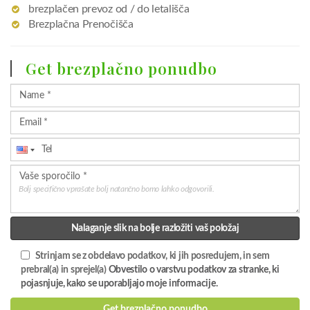
brezplačen prevoz od / do letališča
Brezplačna Prenočišča
Get brezplačno ponudbo
Bolj specifično vprašate bolj natančno bomo lahko odgovorili.
Nalaganje slik na bolje razložiti vaš položaj
Strinjam se z obdelavo podatkov, ki jih posredujem, in sem
prebral(a) in sprejel(a)
Obvestilo o varstvu podatkov za stranke, ki
pojasnjuje, kako se uporabljajo moje informacije
.
Get brezplačno ponudbo