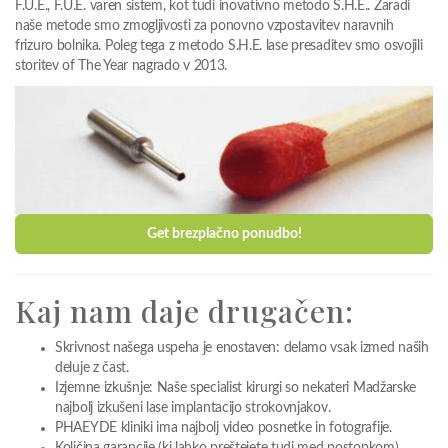
F.U.E., F.U.E. varen sistem, kot tudi inovativno metodo S.H.E.. Zaradi
naše metode smo zmogljivosti za ponovno vzpostavitev naravnih
frizuro bolnika. Poleg tega z metodo S.H.E. lase presaditev smo osvojili
storitev of The Year nagrado v 2013.
Get brezplačno ponudbo!
Kaj nam daje drugačen:
Skrivnost našega uspeha je enostaven: delamo vsak izmed naših
deluje z čast.
Izjemne izkušnje: Naše specialist kirurgi so nekateri Madžarske
najbolj izkušeni lase implantacijo strokovnjakov.
PHAEYDE kliniki ima najbolj video posnetke in fotografije.
Količina garancije (ki lahko preštejete tudi med postopkom).