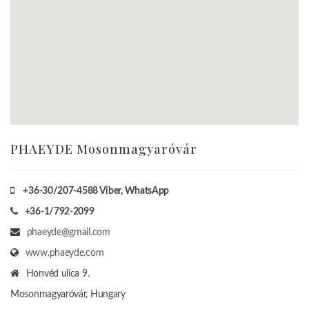
PHAEYDE Mosonmagyaróvár
+36-30/207-4588
Viber, WhatsApp
+36-1/792-2099
phaeyde@gmail.com
www.phaeyde.com
Honvéd ulica 9.
Mosonmagyaróvár, Hungary