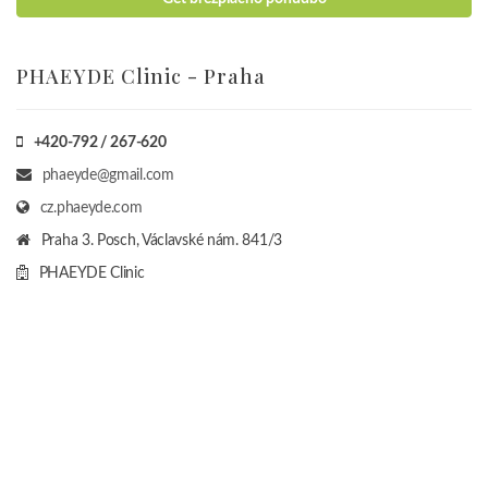
PHAEYDE Clinic - Praha
+420-792 / 267-620
phaeyde@gmail.com
cz.phaeyde.com
Praha 3. Posch, Václavské nám. 841/3
PHAEYDE Clinic